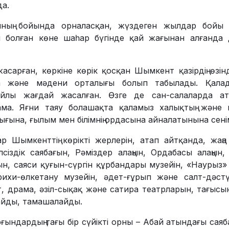
а.
ның бойында орналасқан, жүздеген жылдар бойы 
сі болған көне шаһар бүгінде қай жағынан алғанда 
ан, көркіне көрік қосқан Шымкент қазірдің өзінд
да және мәдени орталығы болып табылады. Қалада
айлы жағдай жасалған. Өзге де сан-салаларда а
ма. Яғни таяу болашақта қаламыз халықтың және и
ғына, ғылым мен білімнің ордасына айналатынына сені
нттің көрікті жерлерін, атап айтқанда, жаңа әкі
сіздік саябағын, Рәміздер алаңын, Ордабасы алаңын, 
н, саяси қуғын-сүргін құрбандары музейін, «Наурыз» 
рихи-өлкетану музейін, әдет-ғұрып және салт-дәст
, драма, әзіл-сықақ және сатира театрларын, тағысы
йды, тамашалайды.
дардың тағы бір сүйікті орны – Абай атындағы саяба