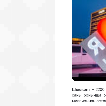
Шымкент – 2200 ж
саны бойынша ре
миллионнан астам.