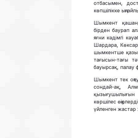
отбасымен, дост
көпшілікке ыңғайл
Шымкент қашанда
бірден баурап а
яғни кәдімгі кәу
Шардара, Көксара
шымкентше қазы-қ
тағысын-тағы тә
бауырсақ, палау ф
Шымкент тек оңтү
сондай-ақ, Ал
қызығушылығын 
көршілес өңірлер
үйленген жастар