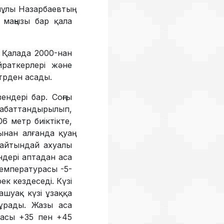
шұлы Назарбаевтың
маңызы бар қала
. Қалада 2000-нан
йраткерлері және
трден асады.
ндері бар. Соңғы
абаттандырылып,
06 метр биіктікте,
нан алғанда қуаң
тайтындай ахуалы
ндері аптадан аса
температурасы -5-
 кездеседі. Күзі
шуақ күзі ұзаққа
тұрады. Жазы аса
расы +35 пен +45