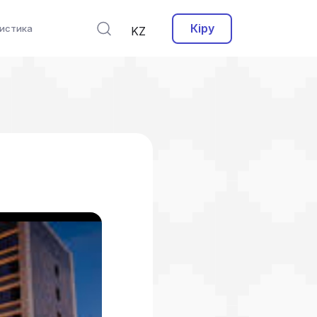
Кіру
истика
KZ