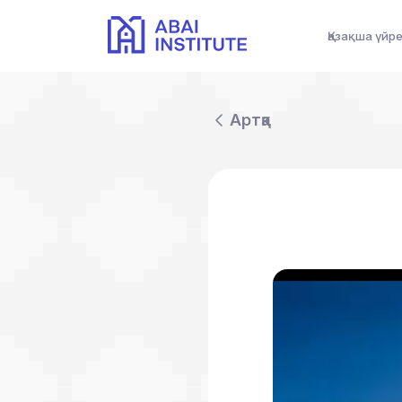
Қазақша үйр
Артқа