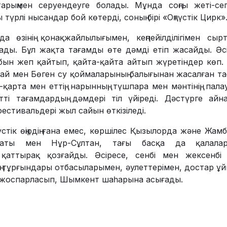
арыңмен серуендеуге болады. Мұнда соңғы жеті-сег
ы түрлі нысандар бой көтерді, соның бірі «Оңтүстік Цирк»
 өзінің қонақжайлылығымен, кеңпейілділігімен сырт
лады. Бұл жақта тағамды өте дәмді етіп жасайды. Әс
абын жеп қайтып, қайта-қайта айтып жүретіндер көп.
й мен Бөген су қоймаларының балығынан жасалған та
арта мен еттің, нарынның, түшпара мен мәнтінің, пала
тті тағамдардың дәмдері тіл үйіреді. Дәстүрге айн
естивальдері жыл сайын өткізіледі.
стік өңірдің ғана емес, көршілес Қызылорда және Жам
маты мен Нұр-Сұлтан, тағы басқа да қалалар
қаттырақ қозғайды. Әсіресе, сенбі мен жексенбі 
дің тұрғындары отбасыларымен, әулеттерімен, достар ұ
 жоспарласып, Шымкент шаһарына асығады.