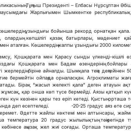
ликасының Тұңғыш Президенті – Елбасы Нұрсұлтан Әбі
маусымдағы Жарлығымен Шымкентке республикалық 
 көшелердің ұзындығы бойынша рекорд орнатқан қала
 олардың көпшілігі қазақ батырлары, мәдениет қа
імен аталған. Көшелердің жалпы ұзындығы 2000 киломе
мсу, Қошқарата мен Қарасу сынды үлкенді-кішілі өзе
здағы Қошқарата мен Бадам өзендерінің бойлары 
 жерлердің біріне айналды. Шымқала теңіз деңгейінен 5
тие бермейтін ойпаңда орналасқан. Агроклиматы жағы
атады. Бірақ “жасыл желекті қала” деген атауын ақ
 жұмсақ, қар онша көп түсе бермейді. Аязы қатқыл кү
ген күн көзінен қары тез еріп кетеді. Қыстың орташа 
ғында деп есептеледі. -20-25 градус аяз өте сирек
керемет. Әдетте жайлы көктемі мен алтынсары, жайма
а температура 20 градус жылылықтың төңірегінде 
е көбінесе аңызақ жел жиі соғады. Орташа температу