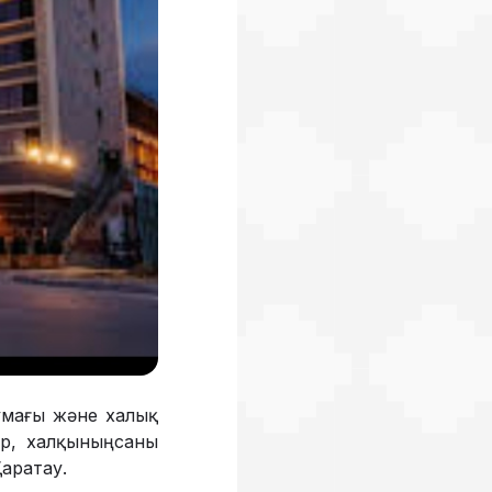
Аумағы және халық
р, халқының саны
Қаратау.