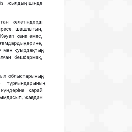
із жылдың ішінде
.
тан келетіндерді
іресе, шашлыгын,
 Кәуап қана емес,
ғамдардың, әрине,
у мен қуырдақтың,
алған бешбармақ,
был облыстарының,
 тұрғындарының
күндеріне қарай
йымдасып, жаңадан