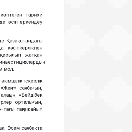
көптеген тарихи
да өсіп-өркендеу
е Қазақстандағы
 кәсіпкерлікпен
тқарылып жатқан
нвестициялардың
м мол.
мшілік-іскерлік
«Жеңіс» саябағын,
алаңын, «Бәйдібек
үрлер орталығын,
н-тағы таңғажайып
қ. Әсем саябақта