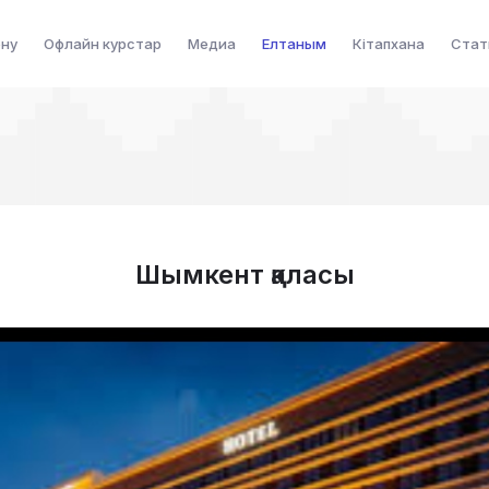
ену
Офлайн курстар
Медиа
Елтаным
Кітапхана
Стат
Шымкент қаласы