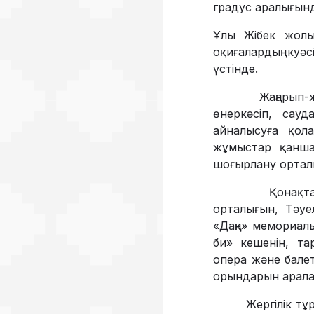
градус аралығынд
Ұлы Жібек жолы
оқиғалардың куә
үстінде.
Жаңарып-жасарғ
өнеркәсіп, сау
айналысуға қол
жұмыстар қанша
шоғырлану орталы
Қонақтар Шымке
орталығын, Тәуел
«Даңқ» мемориалы
би» кешенін, та
опера және балет
орындарын арала
Жергілік тұрғын