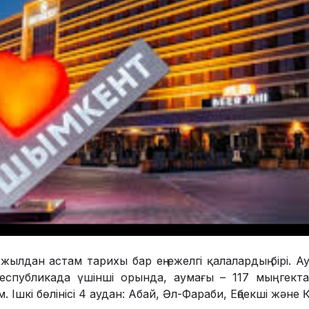
ылдан астам тарихы бар ең ежелгі қалалардың бірі. 
спубликада үшінші орында, аумағы – 117 мың гекта
 Ішкі бөлінісі 4 аудан: Абай, Әл-Фараби, Еңбекші және 