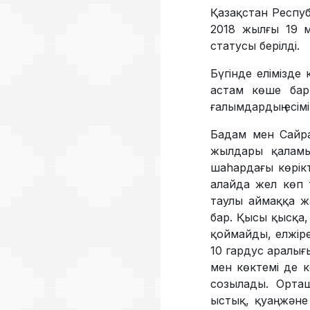
Қазақстан Респуб
2018 жылғы 19 
статусы берілді.
Бүгінде елімізде
астам көше бар,
ғалымдардың есім
Бадам мен Сайра
жылдары қаламы
шаhардағы көрікті
алайда жел көп 
таулы аймаққа ж
бар. Қысы қысқа,
қоймайды, елжіре
10 гардус аралы
мен көктемі де 
созылады. Орташ
ыстық, қуаң жән