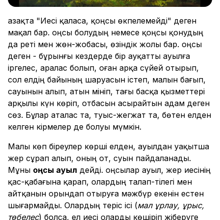
Қазақта "Иесі қаласа, қоңсы өкпелемейді" деген
мақал бар. Қоңсы болудың немесе қоңсы қонудың
да реті мен жөн-жобасы, өзіндік жолы бар. Қоңсы
деген - бұрынғы кездерде бір ауқатты ауылға
іргелес, аралас болып, оған арқа сүйей отырып,
сол елдің байының шаруасын істеп, малын бағып,
сауынын алып, атын мініп, тағы басқа қызметтері
арқылы күн көріп, отбасын асырайтын адам деген
сөз. Бұлар аталас та, туыс-жегжат та, бөтен елден
келген кірмелер де болуы мүмкін.
Малы көп біреулер көрші елден, ауылдан уақытша
жер сұрап алып, оның от, суын пайдаланады.
Мұны
қоңсы ауыл
дейді. Қоңсылар ауыл, жер иесінің
қас-қабағына қарап, олардың талап-тілегі мен
айтқанын орындап отыруға мәжбүр екенін естен
шығармайды. Олардың теріс ісі (
мал ұрлау, ұрыс,
төбелес
) болса, ел иесі оларды көшіріп жіберуге