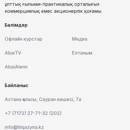
ұлттық ғылыми-практикалық орталығы»
коммерциялық емес акционерлік қоғамы
Бөлімдер
Офлайн курстар
Медиа
AbaiTV
Елтаным
AbaiAlemi
Байланыс
Астана қаласы, Сауран көшесі, 7а
+7 (7172) 27-71-32 (202)
info@tilqazyna.kz