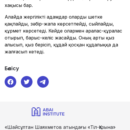
хақысы бар.
Алайда жергілікті адамдар оларды шетке
қақпайды, зәбір-жапа көрсетпейді, сыйлайды,
құрмет көрсетеді. Кейде олармен аралас-құралас
отырып, барыс-келіс жасайды. Оның арты қыз
алысып, қыз берісіп, құдай қосқан құдалыққа да
жалғасып кетеді.
Бөлісу
«Шайсұлтан Шаяхметов атындағы «Тіл-Қазына»