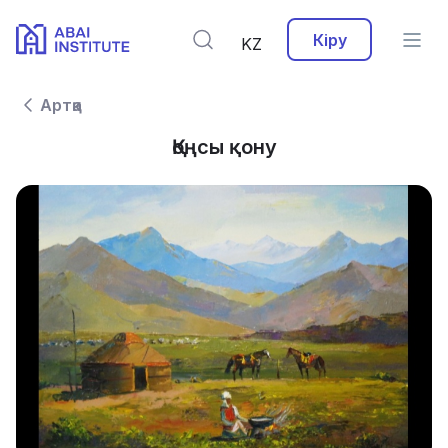
Кіру
KZ
Артқа
Қоңсы қону