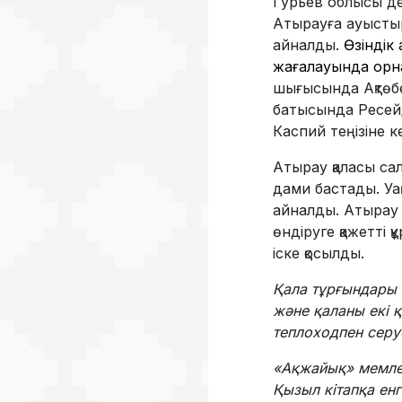
Гурьев облысы дег
Атырауға ауыстыры
айналды.
Өзіндік
жағалауында орна
шығысында Ақтөб
батысында Ресейд
Каспий теңізіне ке
Атырау қаласы са
дами бастады. Уақ
айналды. Атырау 
өндіруге қажетті 
іске қосылды.
Қала тұрғындары 
және қаланы екі 
теплоходпен серу
«Ақжайық» мемлек
Қызыл кітапқа енг