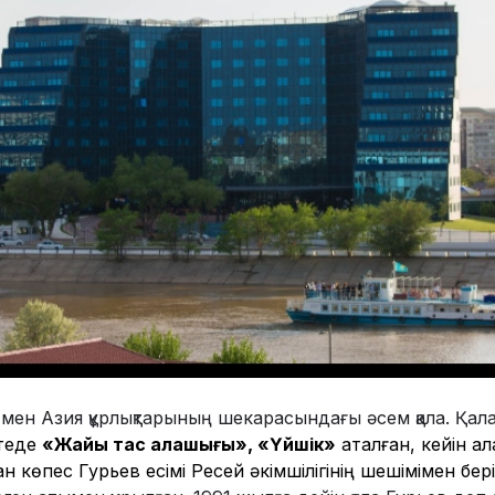
мен Азия құрлықтарының шекарасындағы әсем қала. Қала
теде
«Жайық тас қалашығы», «Үйшік»
аталған, кейін қа
 көпес Гурьев есімі Ресей әкімшілігінің шешімімен бер