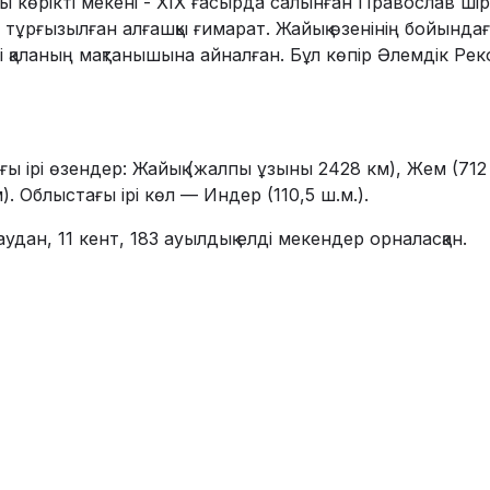
ы көрікті мекені - XIX ғасырда салынған Православ шір
 тұрғызылған алғашқы ғимарат. Жайық өзенінің бойында
рі қаланың мақтанышына айналған. Бұл көпір Әлемдік Ре
ы ірі өзендер: Жайық (жалпы ұзыны 2428 км), Жем (712 
). Облыстағы ірі көл — Индер (110,5 ш.м.).
 аудан, 11 кент, 183 ауылдық елді мекендер орналасқан.