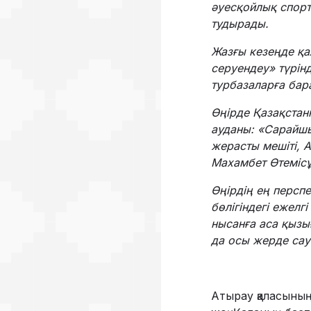
әуесқойлық спорт
тудырады.
Жазғы кезеңде қа
серуендеу» түрін
турбазаларға бар
Өңірде Қазақстанн
ауданы: «Сарайш
жерасты мешіті, 
Махамбет Өтемісұ
Өңірдің ең персп
бөлігіндегі ежел
нысанға аса қызы
да осы жерде сау
Атырау қаласының