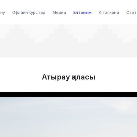
ену
Офлайн курстар
Медиа
Елтаным
Кітапхана
Стат
Атырау қаласы