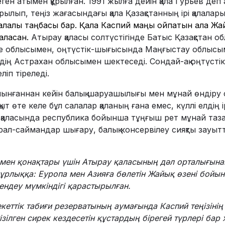
ен атымен құрылған. 1991 жылға дейін қала Гурьев деп 
лып, теңіз жағасындағы қала Қазақстанның ірі қалалары
 қалалық таңбасы бар. Қала Каспий маңы ойпатын ала Жай
ласқан.
Атырау қаласы солтүстігінде Батыс Қазақстан о
е облысымен, оңтүстік-шығысында Маңғыстау облысы
ің Астрахан облысымен шектеседі. Сондай-ақ оңтүсті
ліп тіреледі.
лынғаннан кейін балық шаруашылығы мен мұнай өндіру 
ыт өте келе бұл салалар қаланың ғана емес, күллі елдің 
қаласында республика бойынша тұңғыш рет мұнай таз
құрал-саймандар шығару, балық консервілеу сияқты зауы
мен қонақтары үшін Атырау қаласының дәл орталығынан
құрлыққа: Еуропа мен Азияға бөлетін Жайық өзені бойы
ендеу мүмкіндігі қарастырылған.
еттік табиғи резерватының аумағында Каспий теңізіні
ізілген сирек кездесетін құстардың бірегей түрлері бар