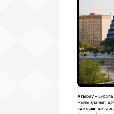
Атырау –
Еуропа 
жылы қаланып,
ер
қаржысын шығарған