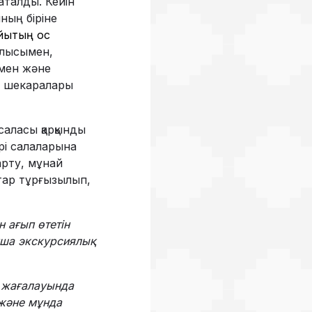
аталды. Кейін
ның біріне
ықтың қос
блысымен,
мен және
к шекаралары
саласы қарқынды
ірі салаларына
арту, мұнай
ттар тұрғызылып,
 ағып өтетін
нша экскурсиялық
ң жағалауында
 және мұнда