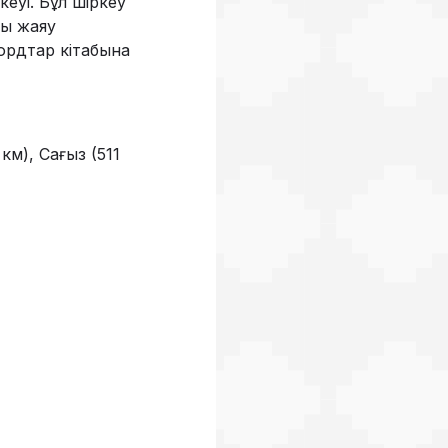
кеуі. Бұл шіркеу
ғы жаяу
кордтар кітабына
км), Сағыз (511