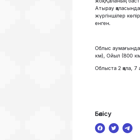
жоқ. Қаланың баст
Атырау қаласында
жүргіншілер көпі
енген.
Облыс аумағындағ
км), Ойыл (800 км
Облыста 2 қала, 7
Бөлісу