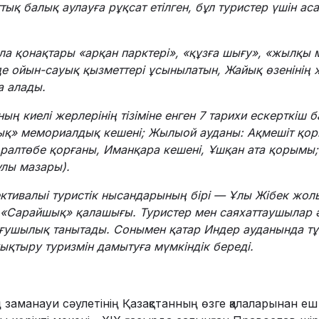
тық балық аулауға рұқсат етілген, бұл туристер үшін а
ла қонақтары «арқан парктері», «құзға шығу», «жылқы 
де ойын-сауық қызметтері ұсынылатын, Жайық өзенінің
а алады.
ың киелі жерлерінің тізіміне енген 7 тарихи ескерткіш 
ық» мемориалдық кешені; Жылыой ауданы: Ақмешіт қор
Аралтөбе қорғаны, Иманқара кешені, Ұшқан ата қорымы;
лы мазары).
ективалыі туристік нысандарының бірі — Ұлы Жібек жол
гі «Сарайшық» қалашығы. Туристер мен саяхаттаушылар 
ғушылық танытады. Сонымен қатар Индер ауданында тұ
ықтыру туризмін дамытуға мүмкіндік береді.
 заманауи сәулетінің Қазақстанның өзге қалаларынан 