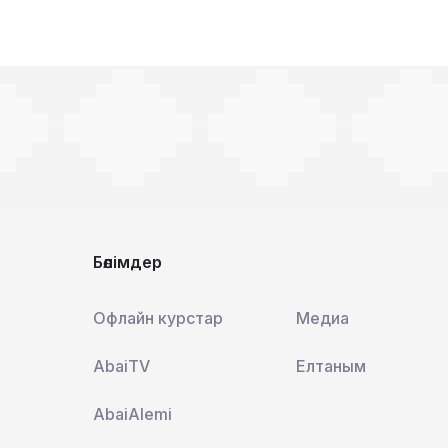
Бөлімдер
Офлайн курстар
Медиа
AbaiTV
Елтаным
AbaiAlemi