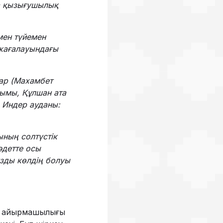
са қызығушылық
мен түйемен
 жағалауындағы
бар (Махамбет
ымы, Құлшан ата
 Индер ауданы:
ының солтүстік
әдетте осы
зды көлдің болуы
еш айырмашылығы