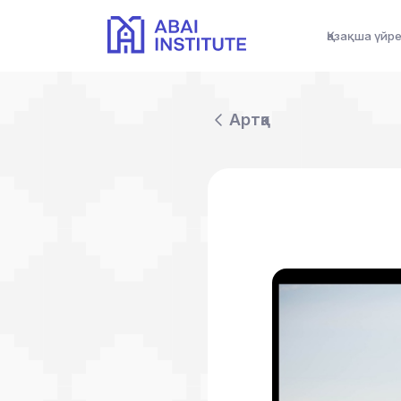
Қазақша үйр
Артқа