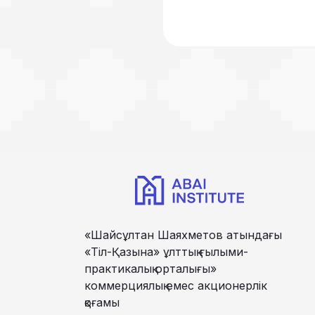
«Шайсұлтан Шаяхметов атындағы
«Тіл-Қазына» ұлттық ғылыми-
практикалық орталығы»
коммерциялық емес акционерлік
қоғамы