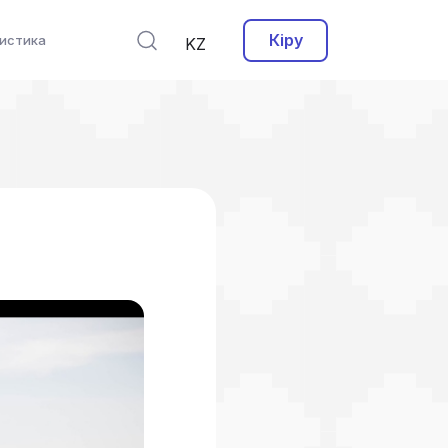
Кіру
истика
KZ